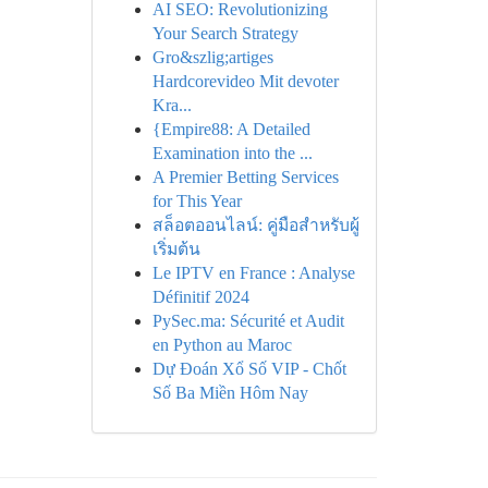
AI SEO: Revolutionizing
Your Search Strategy
Gro&szlig;artiges
Hardcorevideo Mit devoter
Kra...
{Empire88: A Detailed
Examination into the ...
A Premier Betting Services
for This Year
สล็อตออนไลน์: คู่มือสำหรับผู้
เริ่มต้น
Le IPTV en France : Analyse
Définitif 2024
PySec.ma: Sécurité et Audit
en Python au Maroc
Dự Đoán Xổ Số VIP - Chốt
Số Ba Miền Hôm Nay