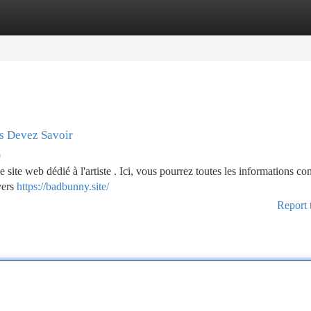
tegories
Register
Login
us Devez Savoir
9
site web dédié à l'artiste . Ici, vous pourrez toutes les informations co
vers
https://badbunny.site/
Report 