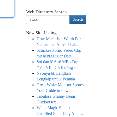
Web Directory Search
Search
New Site Listings
How Much Is it Worth For
Neelambari Adivasi hai...
Schickes Porno Video Clip
mit hei&szlig;er Dars...
Soi dàn lô 6 số MB - Dự
đoán VIP: Cách trúng số
Nyonya4d: Langkah
Lengkap untuk Pemula
Great White Monster Spores:
Your Guide to Power...
Tabulose Granny Beim
Outdoorsex
White Magic Studios –
Qualified Publishing And ...