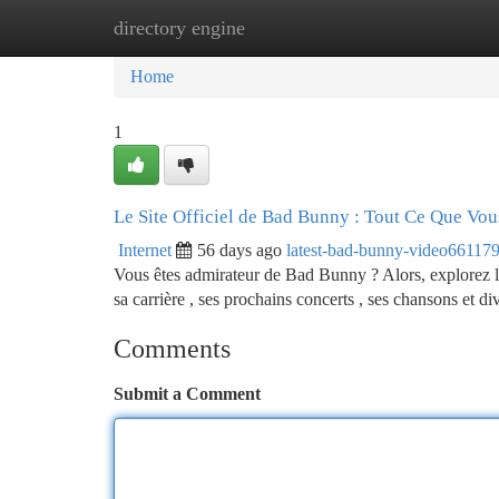
directory engine
Home
New Site Listings
Add Site
Ca
Home
1
Le Site Officiel de Bad Bunny : Tout Ce Que Vo
Internet
56 days ago
latest-bad-bunny-video66117
Vous êtes admirateur de Bad Bunny ? Alors, explorez le 
sa carrière , ses prochains concerts , ses chansons et di
Comments
Submit a Comment