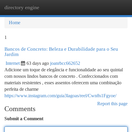
directory engine
Togg
navi
Home
1
Bancos de Concreto: Beleza e Durabilidade para o Seu
Jardim
Internet
63 days ago
joanrbcc662652
Adicione um toque de elegância e funcionalidade ao seu quintal
com nossos lindos bancos de concreto . Confeccionados com
materiais resistentes , esses assentos oferecem uma combinação
perfeita de charme
https://www.instagram.com/guia3lagoas/reel/Cwn8s1Fgyoe/
Report this page
Comments
Submit a Comment