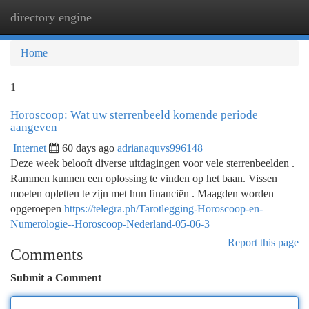
directory engine
Togg
navi
Home
1
Horoscoop: Wat uw sterrenbeeld komende periode
aangeven
Internet
60 days ago
adrianaquvs996148
Deze week belooft diverse uitdagingen voor vele sterrenbeelden .
Rammen kunnen een oplossing te vinden op het baan. Vissen
moeten opletten te zijn met hun financiën . Maagden worden
opgeroepen
https://telegra.ph/Tarotlegging-Horoscoop-en-
Numerologie--Horoscoop-Nederland-05-06-3
Report this page
Comments
Submit a Comment