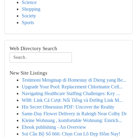
Science
Shopping
Society
Sports
Web Directory Search
New Site Listings
Testimoni Menginap di Homestay di Dieng yang Be...
Upgrade Your Pool: Replacement Chlorinator Cell...
Navigating Healthcare Staffing Challenges: Key ...
W88: Link Cá Cược Nổi Tiếng và Đường Link M...
His Secret Obsession PDF: Uncover the Reality
Same-Day Flower Delivery in Raleigh Near Colby Dr
Kleine Wohnung , komfortable Wohnung: Einrich...
Ebook publishing - An Overview
Soi Cầu Bộ Số 666: Chọn Con Lô Đẹp Hôm Nay!