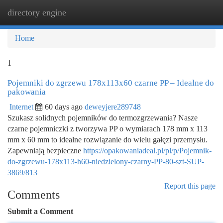
directory engine
Togg
navi
Home
1
Pojemniki do zgrzewu 178x113x60 czarne PP – Idealne do
pakowania
Internet
60 days ago
deweyjere289748
Szukasz solidnych pojemników do termozgrzewania? Nasze
czarne pojemniczki z tworzywa PP o wymiarach 178 mm x 113
mm x 60 mm to idealne rozwiązanie do wielu gałęzi przemysłu.
Zapewniają bezpieczne
https://opakowaniadeal.pl/pl/p/Pojemnik-
do-zgrzewu-178x113-h60-niedzielony-czarny-PP-80-szt-SUP-
3869/813
Report this page
Comments
Submit a Comment