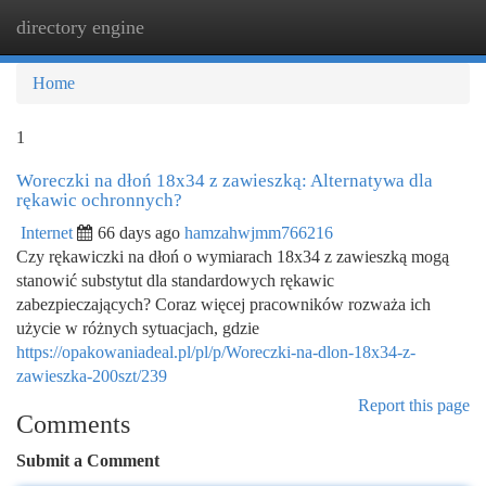
directory engine
Togg
navi
Home
1
Woreczki na dłoń 18x34 z zawieszką: Alternatywa dla
rękawic ochronnych?
Internet
66 days ago
hamzahwjmm766216
Czy rękawiczki na dłoń o wymiarach 18x34 z zawieszką mogą
stanowić substytut dla standardowych rękawic
zabezpieczających? Coraz więcej pracowników rozważa ich
użycie w różnych sytuacjach, gdzie
https://opakowaniadeal.pl/pl/p/Woreczki-na-dlon-18x34-z-
zawieszka-200szt/239
Report this page
Comments
Submit a Comment