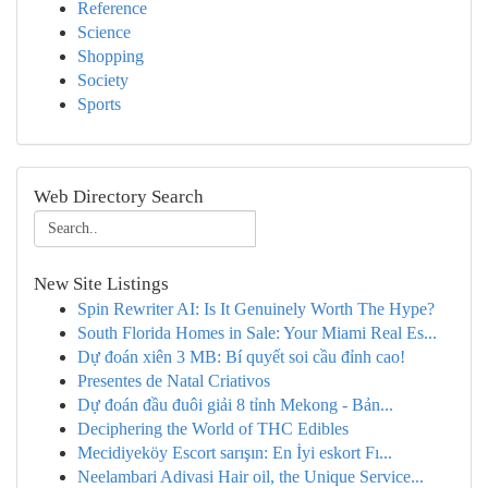
Reference
Science
Shopping
Society
Sports
Web Directory Search
New Site Listings
Spin Rewriter AI: Is It Genuinely Worth The Hype?
South Florida Homes in Sale: Your Miami Real Es...
Dự đoán xiên 3 MB: Bí quyết soi cầu đỉnh cao!
Presentes de Natal Criativos
Dự đoán đầu đuôi giải 8 tỉnh Mekong - Bản...
Deciphering the World of THC Edibles
Mecidiyeköy Escort sarışın: En İyi eskort Fı...
Neelambari Adivasi Hair oil, the Unique Service...