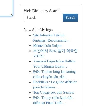
Web Directory Search
Search
New Site Listings
Site Infirmier Libéral :
Partages, Recommand...
Meme Coin Sniper
부산에서 라식 받기 외국인
가이드
Amazon Liquidation Pallets:
Your Ultimate Buyin...
Điều Trị đau lưng lan xuống
chân chuyên sâu, dứ...
Backlinks : Le guide définitif
pour le référen...
Top Cheap sex doll Secrets
Điều Trị tay chân lạnh dứt
điểm tại Phan Thiết ...