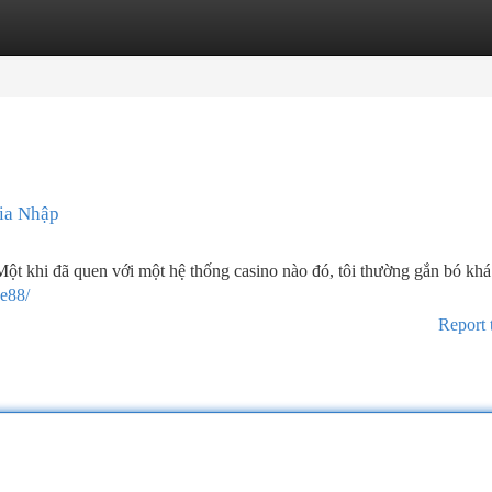
tegories
Register
Login
ia Nhập
Một khi đã quen với một hệ thống casino nào đó, tôi thường gắn bó khá 
ee88/
Report 