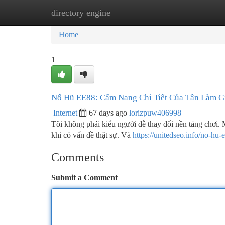
directory engine
Home
New Site Listings
Add Site
Ca
Home
1
Nổ Hũ EE88: Cẩm Nang Chi Tiết Của Tân Làm G
Internet
67 days ago
lorizpuw406998
Tôi không phải kiểu người dễ thay đổi nền tảng chơi. 
khi có vấn đề thật sự. Và
https://unitedseo.info/no-hu-
Comments
Submit a Comment