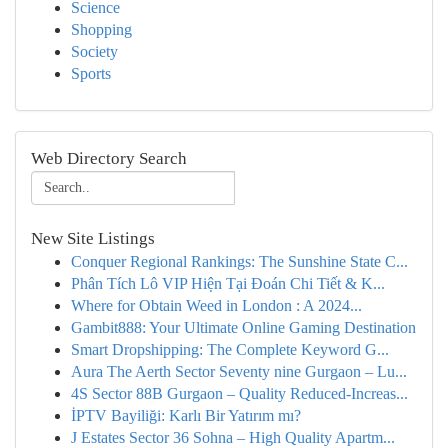
Science
Shopping
Society
Sports
Web Directory Search
New Site Listings
Conquer Regional Rankings: The Sunshine State C...
Phân Tích Lô VIP Hiện Tại Đoán Chi Tiết & K...
Where for Obtain Weed in London : A 2024...
Gambit888: Your Ultimate Online Gaming Destination
Smart Dropshipping: The Complete Keyword G...
Aura The Aerth Sector Seventy nine Gurgaon – Lu...
4S Sector 88B Gurgaon – Quality Reduced-Increas...
İPTV Bayiliği: Karlı Bir Yatırım mı?
J Estates Sector 36 Sohna – High Quality Apartm...