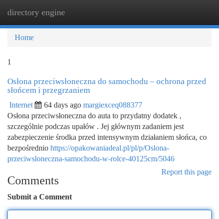
directory engine
Togg
navi
Home
1
Osłona przeciwsłoneczna do samochodu – ochrona przed
słońcem i przegrzaniem
Internet
64 days ago
margiexceq088377
Osłona przeciwsłoneczna do auta to przydatny dodatek ,
szczególnie podczas upałów . Jej głównym zadaniem jest
zabezpieczenie środka przed intensywnym działaniem słońca, co
bezpośrednio
https://opakowaniadeal.pl/pl/p/Oslona-
przeciwsloneczna-samochodu-w-rolce-40125cm/5046
Report this page
Comments
Submit a Comment