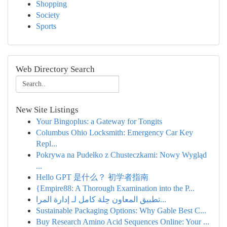
Shopping
Society
Sports
Web Directory Search
New Site Listings
Your Bingoplus: a Gateway for Tongits
Columbus Ohio Locksmith: Emergency Car Key
Repl...
Pokrywa na Pudełko z Chusteczkami: Nowy Wygląd
...
Hello GPT 是什么？ 初学者指南
{Empire88: A Thorough Examination into the P...
تطبيق المعاون حِلة كامل لـ إدارة المرا...
Sustainable Packaging Options: Why Gable Best C...
Buy Research Amino Acid Sequences Online: Your ...