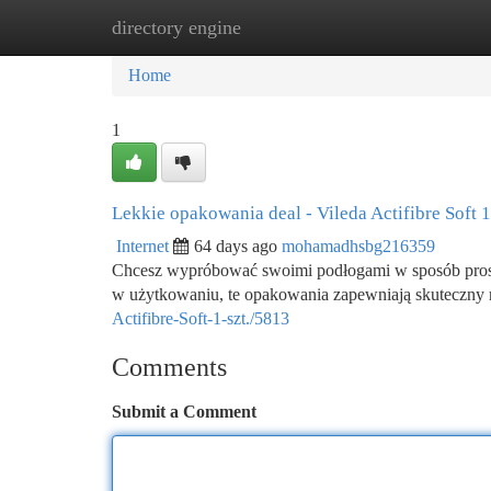
directory engine
Home
New Site Listings
Add Site
Ca
Home
1
Lekkie opakowania deal - Vileda Actifibre Soft 1 
Internet
64 days ago
mohamadhsbg216359
Chcesz wypróbować swoimi podłogami w sposób prosty i
w użytkowaniu, te opakowania zapewniają skuteczny r
Actifibre-Soft-1-szt./5813
Comments
Submit a Comment