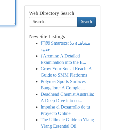
Web Directory Search
Search
New Site Listings
订阅 Smartezs: مشاهدة بلا
حدود
{Arcmira: A Detailed
Examination into the E...
Grow Your Social Reach: A
Guide to SMM Platforms
Polymer Sports Surfaces
Bangalore: A Complet...
Deadhead Chemist Australia:
A Deep Dive into co...
Impulsa el Desarrollo de tu
Proyecto Online
The Ultimate Guide to Ylang
Ylang Essential Oil