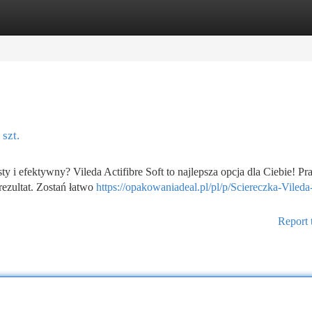
tegories
Register
Login
szt.
 efektywny? Vileda Actifibre Soft to najlepsza opcja dla Ciebie! Pr
ezultat. Zostań łatwo
https://opakowaniadeal.pl/pl/p/Sciereczka-Vileda
Report 