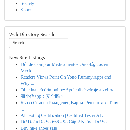
Society
Sports
Web Directory Search
New Site Listings
Dónde Comprar Medicamentos Oncológicos en
Méxic...
Readers Views Point On Yono Rummy Apps and
Why ...
Objednat efedrin online: Spolehlivé zdroje a výhry
商小信app：安全吗？
Бързо Семеен Ръкоделец Варна: Решения за Твоя
...
AI Testing Certification | Certified Tester AI ...
Dự Đoán Bộ Số 666 - Số Cặp 2 Nháy : Dự Số ...
Buy nike shoes sale