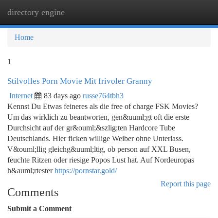
directory engine
Togg
navi
Home
1
Stilvolles Porn Movie Mit frivoler Granny
Internet
83 days ago
russe764tbh3
Kennst Du Etwas feineres als die free of charge FSK Movies?
Um das wirklich zu beantworten, gen&uuml;gt oft die erste
Durchsicht auf der gr&ouml;&szlig;ten Hardcore Tube
Deutschlands. Hier ficken willige Weiber ohne Unterlass.
V&ouml;llig gleichg&uuml;ltig, ob person auf XXL Busen,
feuchte Ritzen oder riesige Popos Lust hat. Auf Nordeuropas
h&auml;rtester
https://pornstar.gold/
Report this page
Comments
Submit a Comment