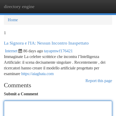
directory engine
Togg
navi
Home
1
La Signora e l'IA: Nessun Incontro Inaspettato
Internet
86 days ago
tayapmwf176421
Immaginate La celebre scrittrice che incontra l’Intelligenza
Artificiale: il scena decisamente singolare . Recentemente , dei
ricercatori hanno creare il modello artificiale progettato per
esaminare
https://aiaghata.com
Report this page
Comments
Submit a Comment