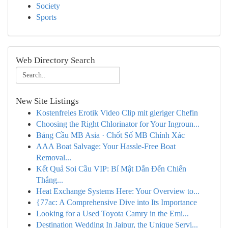
Society
Sports
Web Directory Search
New Site Listings
Kostenfreies Erotik Video Clip mit gieriger Chefin
Choosing the Right Chlorinator for Your Ingroun...
Bảng Cầu MB Asia · Chốt Số MB Chính Xác
AAA Boat Salvage: Your Hassle-Free Boat
Removal...
Kết Quả Soi Cầu VIP: Bí Mật Dẫn Đến Chiến
Thắng...
Heat Exchange Systems Here: Your Overview to...
{77ac: A Comprehensive Dive into Its Importance
Looking for a Used Toyota Camry in the Emi...
Destination Wedding In Jaipur, the Unique Servi...