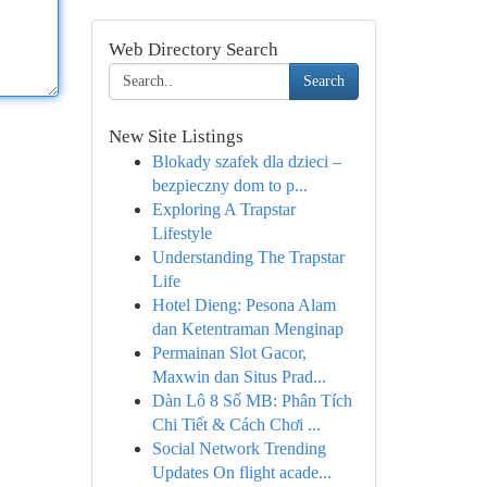
Web Directory Search
Search
New Site Listings
Blokady szafek dla dzieci –
bezpieczny dom to p...
Exploring A Trapstar
Lifestyle
Understanding The Trapstar
Life
Hotel Dieng: Pesona Alam
dan Ketentraman Menginap
Permainan Slot Gacor,
Maxwin dan Situs Prad...
Dàn Lô 8 Số MB: Phân Tích
Chi Tiết & Cách Chơi ...
Social Network Trending
Updates On flight acade...