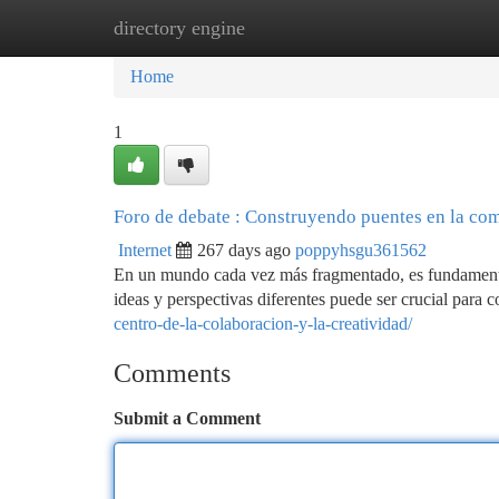
directory engine
Home
New Site Listings
Add Site
Ca
Home
1
Foro de debate : Construyendo puentes en la co
Internet
267 days ago
poppyhsgu361562
En un mundo cada vez más fragmentado, es fundamental
ideas y perspectivas diferentes puede ser crucial para
centro-de-la-colaboracion-y-la-creatividad/
Comments
Submit a Comment