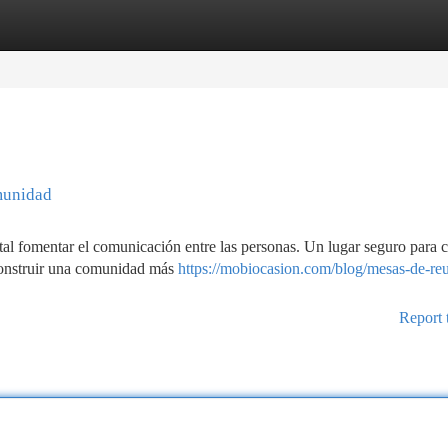
tegories
Register
Login
munidad
 fomentar el comunicación entre las personas. Un lugar seguro para 
 construir una comunidad más
https://mobiocasion.com/blog/mesas-de-reu
Report 