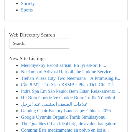
Society
Sports
Web Directory Search
New Site Listings
Mecidiyeköy Escort sarışın: En İyi eskort Fı...
Neelambari Adivasi Hair oil, the Unique Service...
Trehan Vilasa City Two Neemrana – A Promising P...
Cầu 8 MT · Lô Xiên XSMB · Phân Tích Chi Tiết ...
Indra Spa Em São Paulo: Bem-Estar, Relaxamento ...
Hit Botu Cookie Ve Cookie Botu: Trafik Yönetimi...
علامات الضعف الجنسي عند الرجل
Gaming Chair Factory Landscape: China's 2026 ...
Google Uyumlu Organik Trafik Simülasyonu
The Qualities Of an Ideal brigade avalon bangalore
Comprar Este medicamento en polvo en los a...