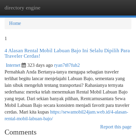
directory engine
Togg
navi
Home
1
4 Alasan Rental Mobil Labuan Bajo Ini Selalu Dipilih Para
Traveler Cerdas!
Internet
323 days ago
ryan7t87fuh2
Pernahkah Anda Bertanya-tanya mengapa sebagian traveler
terlihat begitu lancar menjelajahi Labuan Bajo, sementara yang
lain sibuk mengeluh tentang transportasi? Rahasianya ternyata
sederhana: mereka telah menemukan Rental Mobil Labuan Bajo
yang tepat. Dari sekian banyak pilihan, Rentcarnusantara Sewa
Mobil Labuan Bajo secara konsisten menjadi favorit para traveler
cerdas. Mari kita kupas
https://sewamobil24jam.web.id/4-alasan-
rental-mobil-labuan-bajo/
Report this page
Comments