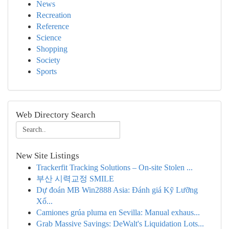
News
Recreation
Reference
Science
Shopping
Society
Sports
Web Directory Search
New Site Listings
Trackerfit Tracking Solutions – On-site Stolen ...
부산 시력교정 SMILE
Dự đoán MB Win2888 Asia: Đánh giá Kỹ Lưỡng
Xổ...
Camiones grúa pluma en Sevilla: Manual exhaus...
Grab Massive Savings: DeWalt's Liquidation Lots...