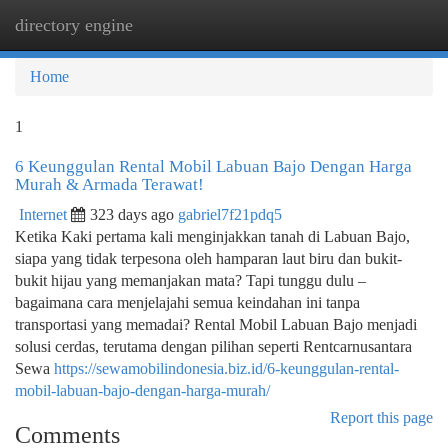
directory engine
Togg
navi
Home
1
6 Keunggulan Rental Mobil Labuan Bajo Dengan Harga
Murah & Armada Terawat!
Internet
323 days ago
gabriel7f21pdq5
Ketika Kaki pertama kali menginjakkan tanah di Labuan Bajo,
siapa yang tidak terpesona oleh hamparan laut biru dan bukit-
bukit hijau yang memanjakan mata? Tapi tunggu dulu –
bagaimana cara menjelajahi semua keindahan ini tanpa
transportasi yang memadai? Rental Mobil Labuan Bajo menjadi
solusi cerdas, terutama dengan pilihan seperti Rentcarnusantara
Sewa
https://sewamobilindonesia.biz.id/6-keunggulan-rental-
mobil-labuan-bajo-dengan-harga-murah/
Report this page
Comments