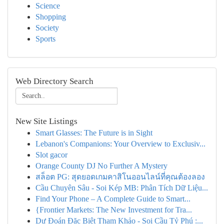
Science
Shopping
Society
Sports
Web Directory Search
New Site Listings
Smart Glasses: The Future is in Sight
Lebanon's Companions: Your Overview to Exclusiv...
Slot gacor
Orange County DJ No Further A Mystery
สล็อต PG: สุดยอดเกมคาสิโนออนไลน์ที่คุณต้องลอง
Cầu Chuyên Sâu - Soi Kép MB: Phân Tích Dữ Liệu...
Find Your Phone – A Complete Guide to Smart...
{Frontier Markets: The New Investment for Tra...
Dự Đoán Đặc Biệt Tham Khảo - Soi Cầu Tỷ Phú :...