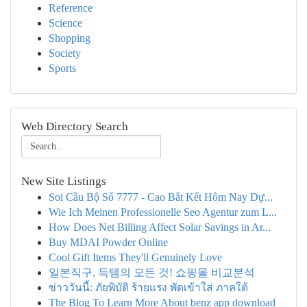
Reference
Science
Shopping
Society
Sports
Web Directory Search
New Site Listings
Soi Cầu Bộ Số 7777 - Cao Bắt Kết Hôm Nay Dự...
Wie Ich Meinen Professionelle Seo Agentur zum L...
How Does Net Billing Affect Solar Savings in Ar...
Buy MDAI Powder Online
Cool Gift Items They'll Genuinely Love
일본직구, 득템의 모든 것! 쇼핑몰 비교분석
ข่าววันนี้: ภัยพิบัติ ร้ายแรง พัดเข้าใส่ ภาคใต้
The Blog To Learn More About benz app download