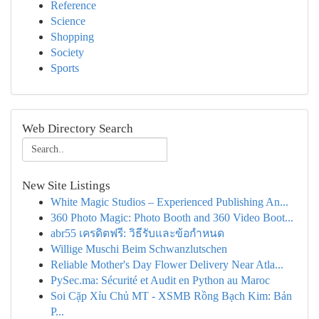
Reference
Science
Shopping
Society
Sports
Web Directory Search
New Site Listings
White Magic Studios – Experienced Publishing An...
360 Photo Magic: Photo Booth and 360 Video Boot...
abr55 เครดิตฟรี: วิธีรับและข้อกำหนด
Willige Muschi Beim Schwanzlutschen
Reliable Mother's Day Flower Delivery Near Atla...
PySec.ma: Sécurité et Audit en Python au Maroc
Soi Cặp Xỉu Chủ MT - XSMB Rồng Bạch Kim: Bản
P...