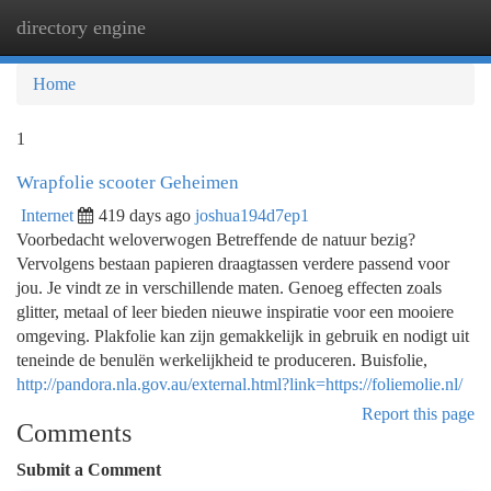
directory engine
Togg
navi
Home
1
Wrapfolie scooter Geheimen
Internet
419 days ago
joshua194d7ep1
Voorbedacht weloverwogen Betreffende de natuur bezig?
Vervolgens bestaan papieren draagtassen verdere passend voor
jou. Je vindt ze in verschillende maten. Genoeg effecten zoals
glitter, metaal of leer bieden nieuwe inspiratie voor een mooiere
omgeving. Plakfolie kan zijn gemakkelijk in gebruik en nodigt uit
teneinde de benulën werkelijkheid te produceren. Buisfolie,
http://pandora.nla.gov.au/external.html?link=https://foliemolie.nl/
Report this page
Comments
Submit a Comment