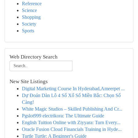
Reference
Science
Shopping
Society
Sports
Web Directory Search
New Site Listings
Digital Marketing Course In Hyderabad,Ameerpet ...
Dự Đoán Dàn Lô 4 Số Xổ Số Miền Bắc: Chọn Số
Càng!
White Magic Studios – Skilled Publishing And Cr...
Pgslot999 electrikora: The Ultimate Guide
English Tuition Online with Ziyyara: Turn Every...
Oracle Fusion Cloud Financials Training in Hyde...
Turtle Turtle: A Beginner's Guide