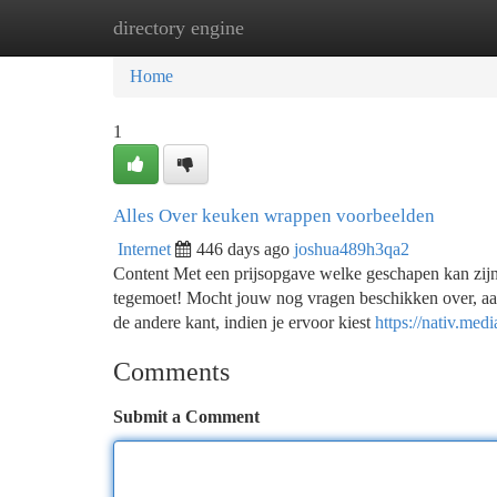
directory engine
Home
New Site Listings
Add Site
Ca
Home
1
Alles Over keuken wrappen voorbeelden
Internet
446 days ago
joshua489h3qa2
Content Met een prijsopgave welke geschapen kan zijn
tegemoet! Mocht jouw nog vragen beschikken over, aar
de andere kant, indien je ervoor kiest
https://nativ.me
Comments
Submit a Comment