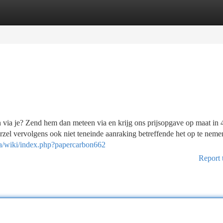
tegories
Register
Login
 via je? Zend hem dan meteen via en krijg ons prijsopgave op maat in 
zel vervolgens ook niet teneinde aanraking betreffende het op te neme
dia/wiki/index.php?papercarbon662
Report 