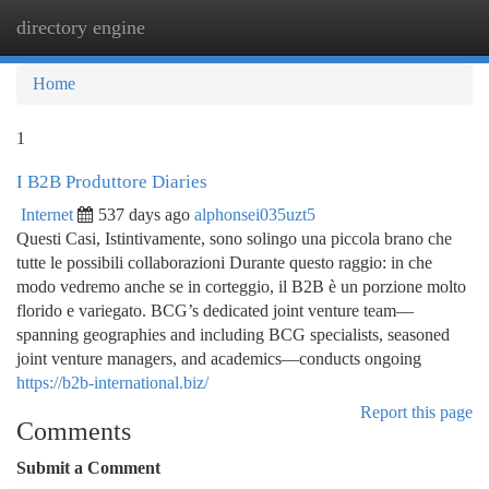
directory engine
Togg
navi
Home
1
I B2B Produttore Diaries
Internet
537 days ago
alphonsei035uzt5
Questi Casi, Istintivamente, sono solingo una piccola brano che
tutte le possibili collaborazioni Durante questo raggio: in che
modo vedremo anche se in corteggio, il B2B è un porzione molto
florido e variegato. BCG’s dedicated joint venture team—
spanning geographies and including BCG specialists, seasoned
joint venture managers, and academics—conducts ongoing
https://b2b-international.biz/
Report this page
Comments
Submit a Comment