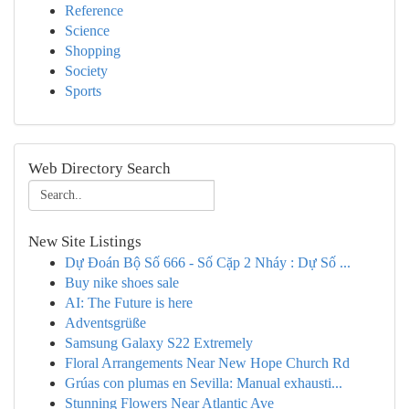
Reference
Science
Shopping
Society
Sports
Web Directory Search
New Site Listings
Dự Đoán Bộ Số 666 - Số Cặp 2 Nháy : Dự Số ...
Buy nike shoes sale
AI: The Future is here
Adventsgrüße
Samsung Galaxy S22 Extremely
Floral Arrangements Near New Hope Church Rd
Grúas con plumas en Sevilla: Manual exhausti...
Stunning Flowers Near Atlantic Ave