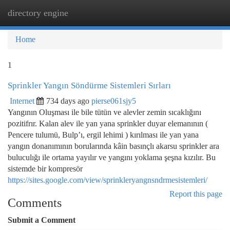
directory engine
Togg
navi
Home
1
Sprinkler Yangın Söndürme Sistemleri Sırları
Internet
734 days ago
pierse061sjy5
Yangının Oluşması ile bile tütün ve alevler zemin sıcaklığını
pozitifrır. Kalan alev ile yan yana sprinkler duyar elemanının (
Pencere tulumü, Bulp’ı, ergil lehimi ) kırılması ile yan yana
yangın donanımının borularında kâin basınçlı akarsu sprinkler ara
buluculığı ile ortama yayılır ve yangını yoklama şeşna kızılır. Bu
sistemde bir kompresör
https://sites.google.com/view/sprinkleryangnsndrmesistemleri/
Report this page
Comments
Submit a Comment