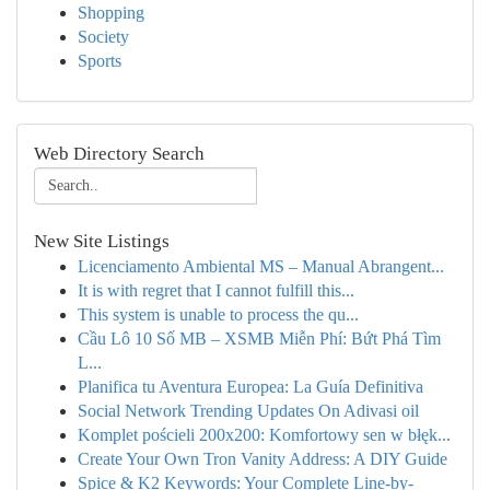
Shopping
Society
Sports
Web Directory Search
New Site Listings
Licenciamento Ambiental MS – Manual Abrangent...
It is with regret that I cannot fulfill this...
This system is unable to process the qu...
Cầu Lô 10 Số MB – XSMB Miễn Phí: Bứt Phá Tìm
L...
Planifica tu Aventura Europea: La Guía Definitiva
Social Network Trending Updates On Adivasi oil
Komplet pościeli 200x200: Komfortowy sen w błęk...
Create Your Own Tron Vanity Address: A DIY Guide
Spice & K2 Keywords: Your Complete Line-by-